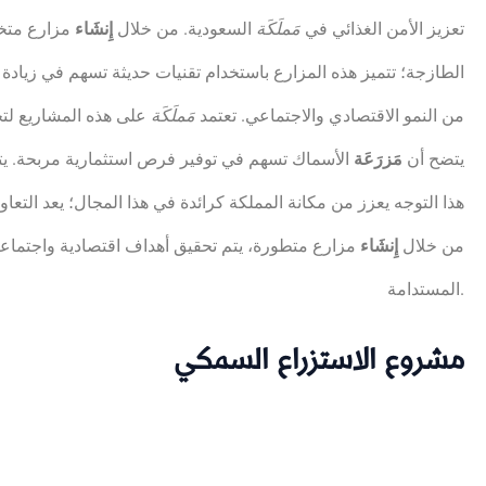
تعزيز الأمن الغذائي في
مَملَكَة
السعودية. من خلال
إِنشَاء
مزارع متخص
الطازجة؛ تتميز هذه المزارع باستخدام تقنيات حديثة تسهم في زيادة
من النمو الاقتصادي والاجتماعي. تعتمد
مَملَكَة
على هذه المشاريع لتح
يتضح أن
مَزرَعَة
الأسماك تسهم في توفير فرص استثمارية مربحة. ي
هذا التوجه يعزز من مكانة المملكة كرائدة في هذا المجال؛ يعد التعاو
من خلال
إِنشَاء
مزارع متطورة، يتم تحقيق أهداف اقتصادية واجتماعية 
المستدامة.
مشروع الاستزراع السمكي