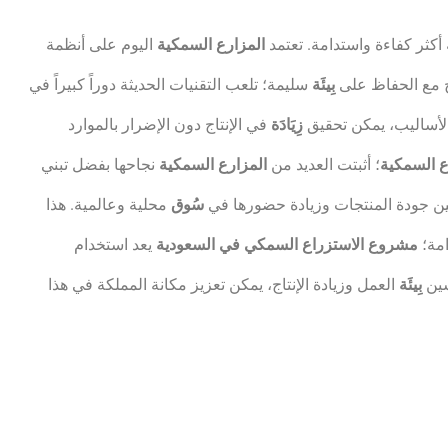
كثر كفاءة واستدامة. تعتمد
المزارع السمكية
اليوم على أنظمة
ج مع الحفاظ على
بِيئَة
سليمة؛ تلعب التقنيات الحديثة دوراً كبيراً في
 الأساليب، يمكن تحقيق
زِيَادَة
في الإنتاج دون الإضرار بالموارد
ع السمكية
؛ أثبتت العديد من
المزارع السمكية
نجاحها بفضل تبني
ين جودة المنتجات وزيادة حضورها في
سُوق
محلية وعالمية. هذا
امة؛
مشروع الاستزراع السمكي في السعودية
يعد استخدام
سين
بِيئَة
العمل وزيادة الإنتاج، يمكن تعزيز مكانة المملكة في هذا