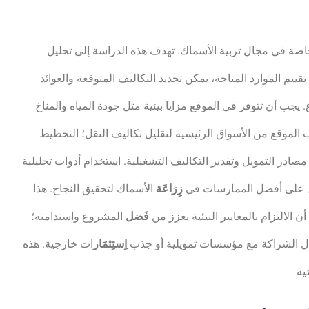
اصة في مجال تربية الأسماك. تهدف هذه الدراسة إلى تحليل
يم الموارد المتاحة، يمكن تحديد التكاليف المتوقعة والعوائد
. يجب أن تتوفر في الموقع مزايا بيئية مثل جودة المياه والمناخ
 الموقع من الأسواق الرئيسية لتقليل تكاليف النقل؛ التخطيط
ادر التمويل وتقدير التكاليف التشغيلية. استخدام أدوات تحليلية
اد على أفضل الممارسات في
زِرَاعَة
الأسماك لتحقيق النجاح. هذا
 الالتزام بالمعايير البيئية يعزز من
فَضل
المشروع واستدامته؛
لال الشراكة مع مؤسسات تمويلية أو جذب
اِستِثمَار
ات خارجية. هذه