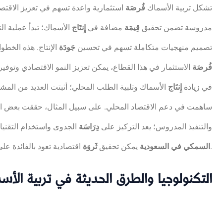
تشكل تربية الأسماك
فُرصَة
استثمارية واعدة تسهم في تعزيز الاقتص
مدروسة تضمن تحقيق
قِيمَة
مضافة في
إِنتَاج
الأسماك؛ تبدأ عملية الت
تصميم منهجيات متكاملة تسهم في تحسين
جَودَة
الإنتاج. هذه الخطو
فُرصَة
الاستثمار في هذا القطاع، يمكن تعزيز النمو الاقتصادي وتوف
في زيادة
إِنتَاج
الأسماك وتلبية الطلب المحلي؛ أثبتت العديد من المش
ساهمت في دعم الاقتصاد المحلي. على سبيل المثال، حققت بعض ال
والتنفيذ المدروس؛ يعد التركيز على
دِرَاسَة
الجدوى واستخدام التقنيات
اقتصادية تعود بالفائدة على المجتمع والاقتصاد الوطني.
السمكي في السعودية
يمكن تحقيق
ثَروَة
التكنولوجيا والطرق الحديثة في تربية الأس