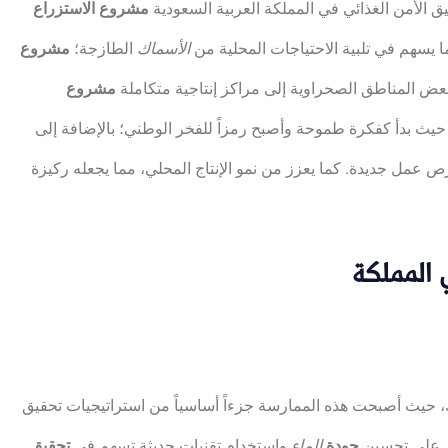
ق الأمن الغذائي في المملكة العربية السعودية
مشروع الاستزراع
 يسهم في تلبية الاحتياجات المحلية من
الأسماك
الطازجة؛
مشروع
 بعض المناطق الصحراوية إلى مراكز إنتاجية متكاملة
مشروع
، حيث بدأ كفكرة طموحة وأصبح رمزاً للفخر الوطني؛ بالإضافة إلى
 عمل جديدة. كما يعزز من نمو الإنتاج المحلي، مما يجعله ركيزة
المملكة
اك، حيث أصبحت هذه الممارسة جزءاً أساسياً من استراتيجيات تحقيق
يز على تحسين
جودة
الماء
واستخدام تقنيات حديثة تسهم في
تحقيق