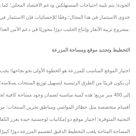
الجودة؛ يتم تلبية احتياجات المستهلكين ودعم الاقتصاد المحلي؛ ك
جَدوَى الاستثمار في هذا المجال؛ وفقًا للإحصائيات فإن الاستثمار في
مشروع تربية الأبقار وإنتاج الحليب دورًا محوريًا في دعم الأمن الغذائي وتحقيق أهداف رؤية 2030 مما يجعله خيارًا استثماريًا واعدًا.
التخطيط وتحديد موقع ومساحة المزرعة
اختيار الموقع المناسب للمزرعة هو الخطوة الأولى نحو نجاحها؛ يجب 
إلى 400 متر مربع؛ هذه كمية مناسبة لضمان وجود مساحة كافية 
أقسام متخصصة مثل حظائر المواشي ومناطق تخزين المنتجات؛ من ال
التحتية المتوفرة؛ اختيار موقع ذو إمكانيات لوجستية جيدة يعزز الك
المساحة المتاحة يلعب التخطيط الدقيق لتقسيم المزرعة دورًا كبير