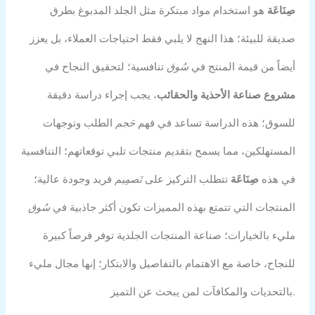
صِنَاعَة
هو استخدام مواد مبتكرة مثل الجلد المدبوغ بطرق
صديقة للبيئة؛ هذا النهج لا يلبي فقط احتياجات العملاء، بل يعزز
أيضاً من قيمة المنتج في
سُوق
تنافسية؛ لتحقيق النجاح في
مشروع صناعة الأحذية والحقائب
، يجب إجراء دراسة دقيقة
للسوق؛ هذه الدراسة تساعد في فهم
حَجم
الطلب وتوجهات
المستهلكين، مما يسمح بتقديم منتجات تلبي توقعاتهم؛ التنافسية
في هذه
صِنَاعَة
تتطلب التركيز على
تَصمِيم
فريد وجودة عالية؛
المنتجات التي تتمتع بهذه المميزات تكون أكثر جاذبية في
سُوق
مليء بالخيارات؛ صناعة المنتجات الجلدية توفر فرصاً كبيرة
للنجاح، خاصة مع الاهتمام بالتفاصيل والابتكار؛ إنها مجال مليء
بالتحديات والمكافآت لمن يبحث عن التميز.