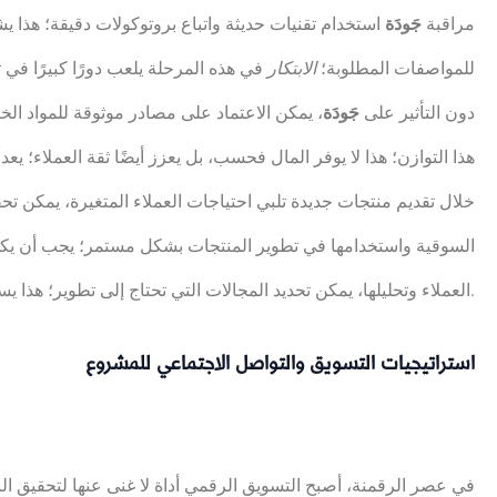
مراقبة
جَودَة
استخدام تقنيات حديثة واتباع بروتوكولات دقيقة؛ هذا يشم
للمواصفات المطلوبة؛
الابتكار
في هذه المرحلة يلعب دورًا كبيرًا في
دون التأثير على
جَودَة
، يمكن الاعتماد على مصادر موثوقة للمواد الخ
هذا التوازن؛ هذا لا يوفر المال فحسب، بل يعزز أيضًا ثقة العملاء؛ يع
خلال تقديم منتجات جديدة تلبي احتياجات العملاء المتغيرة، يمكن تح
السوقية واستخدامها في تطوير المنتجات بشكل مستمر؛ يجب أن ي
العملاء وتحليلها، يمكن تحديد المجالات التي تحتاج إلى تطوير؛ هذا يساعد في ضمان بقاء المنتجات ذات صلة ومواكبة لأحدث الاتجاهات.
استراتيجيات التسويق والتواصل الاجتماعي للمشروع
في عصر الرقمنة، أصبح التسويق الرقمي أداة لا غنى عنها لتحقيق ا