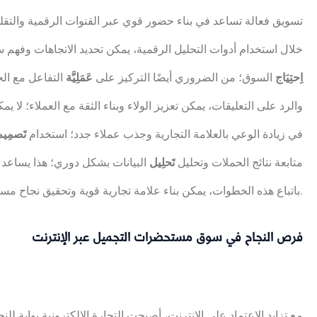
تسويق فعالة تساعد في بناء حضور قوي عبر القنوات الرقمية والتقلي
خلال استخدام أدوات التحليل الرقمية، يمكن تحديد الاتجاهات وفه
اِحتِيَاج
السوق؛ من الضروري أيضًا التركيز على
عَمَلِيَّة
التفاعل مع ال
والرد على التعليقات، يمكن تعزيز الولاء وبناء الثقة مع العملاء؛ لا ي
في زيادة الوعي بالعلامة التجارية وجذب عملاء جدد؛ استخدام
تَصمِيم
متابعة نتائج الحملات وتحليل
تَحلِيل
البيانات بشكل دوري؛ هذا يساعد
باتباع هذه الخطوات، يمكن بناء علامة تجارية قوية وتحقيق نجاح مستدام.
فرص النجاح في سوق مستحضرات التجميل عبر الإنترنت
مع تزايد الاعتماد على الإنترنت، أصبحت التجارة الإلكترونية بوابة لل