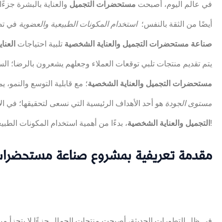
في عالم اليوم، أصبحت
مستحضرات التجميل
والعناية بالبشرة جزءًا
أيضًا من الثقة بالنفس؛
استخدام المكونات الطبيعية والعضوية
في تصن
صناعة مستحضرات التجميل والعناية الشخصية
تلبية احتياجات
العنا
يتم تقديم منتجات تلبي توقعات العملاء وجعلهم يشعرون بالرضا؛ ال
مستحضرات التجميل والعناية الشخصية
؛ مع قابلية التوسع والنمو،
مستوى الجودة
هو أحد الأهداف الرئيسية التي نسعى لتحقيقها؛ في ا
، بدءًا من أهمية استخدام المكونات الطبيعية وصولاً إلى الفرص الاستثمارية المتاحة.؛ تابع معنا لتعرف المزيد!
التجميل والعناية الشخصية
مقدمة تعريفية بمشروع صناعة مستحضرات 
في ظل التطورات الحديثة، أصبحت منتجات الجمال جزءًا لا يتجزأ من 