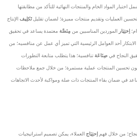
ل اختبار المواد الخام والمنتجات النهائية للتأكد من مطابقتها
 تحسين العمليات وتقديم منتجات مميزة؛ لضمان تقليل
تَكلِيف
الإنتاج
ام؛
اِختِيَار
الموردين المناسبين من
مِنَصَّة
معتمدة يساعد في تحقيق
د الابتكار أحد العوامل الرئيسية التي تميز أي عمل عن منافسيه؛ من
قيق النجاح في
صِنَاعَة
تنافسية؛ هذا يتطلب متابعة التطورات
كون تحسين المنتجات عملية مستمرة؛ من خلال جمع ملاحظات
لنجاح؛ من خلال فهم
اِحتِيَاج
العملاء، يمكن تصميم استراتيجيات