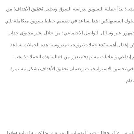
دية؛ تبدأ عملية التسويق بدراسة السوق وتحليل
تَحقِيق
الأهداف؛ من
م سلوك المستهلكين؛ هذا يساعد في تصميم خطط تسويق متكاملة تلبي
جمهور عبر وسائل التواصل الاجتماعي؛ من خلال نشر محتوى جذاب
مكن إغفال أهمية
بَدء
حملات ترويجية مدروسة؛ هذه الحملات تساعد
إبداعي وإعلانات مستهدفة يعزز من فعالية هذه الحملات؛ يجب
 في تحسين الاستراتيجيات وضمان تحقيق الأهداف بشكل مستمر؛
نجاح في عالم
جَمَال
؛ تتيح المنصات الرقمية فرصًا كبيرة لزيادة
وُصُول