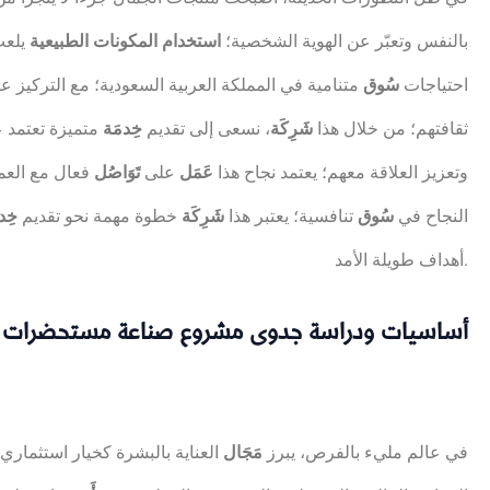
بالنفس وتعبّر عن الهوية الشخصية؛
استخدام المكونات الطبيعية
يلعب
احتياجات
سُوق
متنامية في المملكة العربية السعودية؛ مع التركيز عل
ثقافتهم؛ من خلال هذا
شَرِكَة
، نسعى إلى تقديم
خِدمَة
متميزة تعتمد ع
وتعزيز العلاقة معهم؛ يعتمد نجاح هذا
عَمَل
على
تَوَاصُل
فعال مع العمل
النجاح في
سُوق
تنافسية؛ يعتبر هذا
شَرِكَة
خطوة مهمة نحو تقديم
خِد
أهداف طويلة الأمد.
أساسيات ودراسة جدوى مشروع صناعة مستحضرات ال
في عالم مليء بالفرص، يبرز
مَجَال
العناية بالبشرة كخيار استثماري