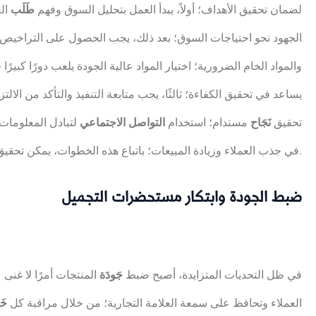
لضمان تحقيق الأهداف؛ أولاً، يبدأ العمل بتحليل السوق وفهم
طَلَب
الع
الجهود نحو احتياجات السوق؛ بعد ذلك، يجب الحصول على التراخيص وا
والمواد الخام الضرورية؛ اختيار المواد عالية الجودة يلعب دورًا كبيرًا
يساعد في تحقيق الكفاءة؛ ثالثًا، يجب متابعة التنفيذ والتأكد من ال
تحقيق
نَجَاح
مستدام؛ استخدام
التواصل الاجتماعي
لتبادل المعلومات 
مميزة في السوق.
في جذب العملاء وزيادة المبيعات؛ باتباع هذه الخطوات، يمكن تحقيق
ضبط الجودة وابتكار مستحضرات التجميل
في ظل التحديات المتزايدة، أصبح ضبط
جَودَة
المنتجات أمرًا لا غنى
العملاء وتحافظ على سمعة العلامة التجارية؛ من خلال مراقبة كل
خَ