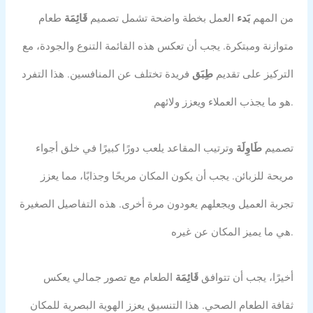
من المهم
بَدء
العمل بخطة واضحة تشمل تصميم
قَائِمَة
طعام
متوازنة ومبتكرة. يجب أن تعكس هذه القائمة التنوع والجودة، مع
التركيز على تقديم
طِبَق
فريدة تختلف عن المنافسين. هذا التفرد
هو ما يجذب العملاء ويعزز ولائهم.
تصميم
طَاوِلَة
وترتيب المقاعد يلعب دورًا كبيرًا في خلق أجواء
مريحة للزبائن. يجب أن يكون المكان مريحًا وجذابًا، مما يعزز
تجربة العميل ويجعلهم يعودون مرة أخرى. هذه التفاصيل الصغيرة
هي ما يميز المكان عن غيره.
أخيرًا، يجب أن تتوافق
قَائِمَة
الطعام مع تصور جمالي يعكس
ثقافة الطعام الصحي. هذا التنسيق يعزز الهوية البصرية للمكان