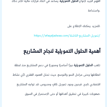
الفهم الجيد لأنواع
الحلول التمويلية
يساعد في اتخاذ قرارات مالية أكثر ذكاءً
واستدامة.
للمزيد يمكنك الاطلاع على:
https://afaqaljadwaa.com/تمويل-المشاريع-الناشئة/
أهمية الحلول التمويلية لنجاح المشاريع
تلعب
الحلول التمويلية
دورًا أساسيًا ومحوريًا في دعم المشاريع منذ لحظة
انطلاقها وحتى مراحل النمو والتوسع، حيث تمثل العمود الفقري لأي نشاط
اقتصادي ناجح. فبدون وجود تمويل كافٍ ومدروس، قد تواجه المشاريع
صعوبات كبيرة في تحقيق أهدافها أو حتى الاستمرار في السوق.