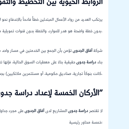
الروابط الحيوية بين التخطيط والتم
يرتكب العديد من رواد الأعمال المبتدئين خطأً فادحاً بالاندفاع نحو ال
بدون خطة واضحة هو هدر للموارد، والخطة بدون قنوات تمويلية مرنة هي حبر على ورق.
شركة
آفاق الجدوى
تؤمن بأن الجمع بين الخدمتين في مسار واحد ه
بناء
دراسة جدوى
حقيقية بناءً على معطيات السوق الحالية، فإنها تتح
كانت بنوكاً تجارية، صناديق حكومية، أو مستثمرين ملائكيين) بجدوى وأمان الاستثمار في مشروعك.
الأركان الخمسة لإعداد دراسة جدوى احترافية مع “آفاق الجدوى”
لا تقتصر
دراسة جدوى
المشاريع لدى
آفاق الجدوى
على مجرد جداول
خمسة محاور رئيسية: