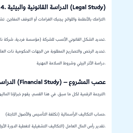
4. الدراسة القانونية والبيئية (Legal Study)
التزامك بالأنظمة واللوائح يجنبك الغرامات أو التوقف المفاجئ. تشمل خدماتنا:
تحديد الشكل القانوني الأنسب للشركة (مؤسسة فردية، شركة ذات مسؤولية محدودة، مساهمة مبسطة).
تحديد الرخص والتصاريح المطلوبة من الجهات الحكومية ذات العلاقة (البلديات، الدفاع المدني، هيئة الغذاء والدواء، وغيرها).
دراسة الأثر البيئي وشروط السلامة المهنية.
5. الدراسة المالية (Financial Study) – عصب المشروع
الترجمة الرقمية لكل ما سبق. في هذا القسم، يقوم خبراؤنا الماليون بـ:
حساب التكاليف الرأسمالية (تكلفة التأسيس والأصول الثابتة).
تقدير رأس المال العامل (التكاليف التشغيلية لتغطية الدورة الأولى).