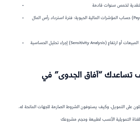
حساب المؤشرات المالية الحيوية: فترة استرداد رأس المال (Payback Period)، معدل العائد الداخلي (IRR)، ونقطة التعادل (Break-
إجراء تحليل الحساسية (Sensitivity Analysis) لاختبار قدرة المشروع على الصمود في حالات الأزمات مثل انخفاض المبيعات أو ارتفاع
يف تساعدك “آفاق الجدوى” في
صلون على التمويل، وكيف يستوفون الشروط الصارمة للجهات المانحة له.