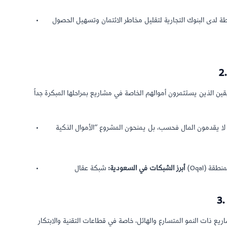
ة لدى البنوك التجارية لتقليل مخاطر الائتمان وتسهيل الحصول
لا يقدمون المال فحسب، بل يمنحون المشروع “الأموال الذكية” (Smart Money) والتي تشمل العلاقات التجارية،
أبرز الشبكات في السعودية:
 المتسارع والهائل، خاصة في قطاعات التقنية والابتكار (مثل التكنولوجيا المالية FinTech، والتجارة