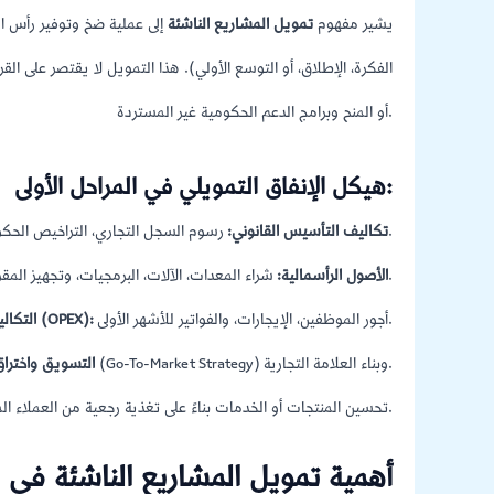
يشير مفهوم
تمويل المشاريع الناشئة
إلى عملية ضخ وتوفير رأس ال
الفكرة، الإطلاق، أو التوسع الأولي). هذا التمويل لا يقتصر على 
أو المنح وبرامج الدعم الحكومية غير المستردة.
هيكل الإنفاق التمويلي في المراحل الأولى:
رسوم السجل التجاري، التراخيص الحكومية، والاستشارات القانونية.
تكاليف التأسيس القانوني:
شراء المعدات، الآلات، البرمجيات، وتجهيز المقرات.
الأصول الرأسمالية:
أجور الموظفين، الإيجارات، والفواتير للأشهر الأولى.
التكاليف التشغيلية (OPEX):
حملات إطلاق المنتج (Go-To-Market Strategy) وبناء العلامة التجارية.
التسويق واخترا
تحسين المنتجات أو الخدمات بناءً على تغذية رجعية من العملاء المستهدفين.
أهمية تمويل المشاريع الناشئة في 