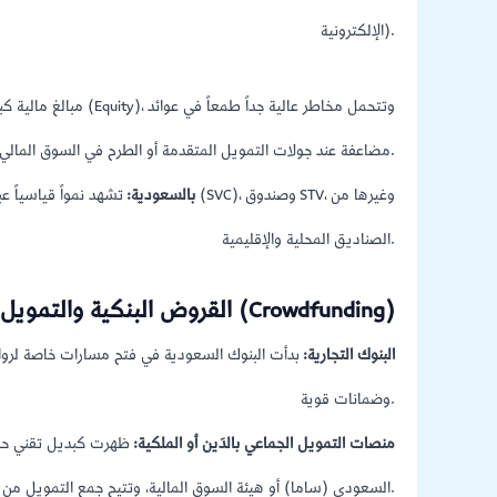
الإلكترونية).
مضاعفة عند جولات التمويل المتقدمة أو الطرح في السوق المالي (نمو/تداول).
بيئة الـ VC بالسعودية:
تشهد نمواً قياسياً عبر صنادي
الصناديق المحلية والإقليمية.
4. القروض البنكية والتمويل الجماعي (Crowdfunding)
البنوك التجارية:
بدأت البنوك السعودية في فتح مسارات خاصة لرواد ا
وضمانات قوية.
منصات التمويل الجماعي بالدَين أو الملكية:
ظهرت كبديل تقني حدي
السعودي (ساما) أو هيئة السوق المالية، وتتيح جمع التمويل من عموم المستثمرين عبر الإنترنت.