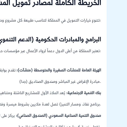
الخريطة الكاملة لمصادر تمويل الم
تتنوع خيارات التمويل في المملكة لتناسب طبيعة كل مشروع وحجم المخاطر المرتبطة به. إليك تفصيل هذه المصادر:
1. البرامج والمبادرات الحكومية (الدعم التنمو
تعتبر المملكة من أعلى الدول دعماً لرواد الأعمال عبر مؤسسات حكومية متخصصة:
الهيئة العامة للمنشآت الصغيرة والمتوسطة (منشآت):
تقدم بوابة 
مبادرة الإقراض غير المباشر وصندوق الصناديق (جدا).
بنك التنمية الاجتماعية:
يُعد الملاذ الأول للمشاريع الناشئة ومتنا
برنامج نفاذ، ومسار التميز) تصل لعدة ملايين بشروط ميسرة وفترات سماح مرنة.
صندوق التنمية الصناعية السعودي (الصندوق الصناعي):
يركز على ا