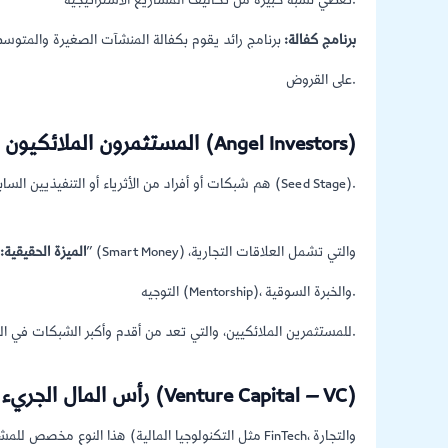
تغطي نسبة كبيرة من تكاليف المشاريع الاستراتيجية.
برنامج كفالة:
برنامج رائد يقوم بكفالة المنشآت الصغيرة والمتوسط
على القروض.
2. المستثمرون الملائكيون (Angel Investors)
هم شبكات أو أفراد من الأثرياء أو التنفيذيين السابقين الذين يستثمرون أموالهم الخاصة في مشاريع بمراحلها المبكرة جداً (Seed Stage).
الميزة الحقيقية:
التوجيه (Mentorship)، والخبرة السوقية.
شبكة عقال (Oqal) للمستثمرين الملائكيين، والتي تعد من أقدم وأكبر الشبكات في المنطقة.
3. رأس المال الجريء (Venture Capital – VC)
هذا النوع مخصص للمشاريع ذات النمو