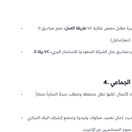
طريقة العمل:
تضخ صناديق الـ VC مبالغ مالية كبيرة مقابل حصص ملكية (Equity)، وتتحمل مخاطر عالية جداً طمعاً في عوائد
ق مثل الشركة السعودية للاستثمار الجريء (SVC)، وصندوق STV، وغيرها من
لأعمال، لكنها تظل متحفظة وتتطلب سجلاً ائتمانياً ممتازاً
ث (مثل تعميد، صكوك، وليندو) وتخضع لإشراف البنك المركزي