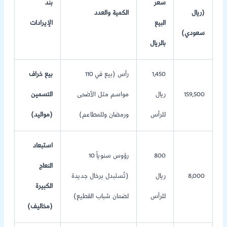
سعر
بند
(ريال
الكمية والعدد
البيع
الإيرادات
سعودي)
بالريال
1,450
110 رأس (بيع في
بيع خراف
159,500
ريال
مواسم مثل الأضحى
التسمين
للرأس
ورمضان وللمطاعم)
(مواليد)
استبعاد
800
10 رؤوس سنوياً
النعاج
8,000
ريال
(تُستبدل برخال جديدة
الكبيرة
للرأس
لضمان شباب القطيع)
(مخاليف)