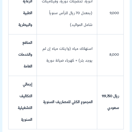
أدوية، تحصينات دورية، وفيتامينات
الرعاية
9,000
(بمعدل 70 ريال للرأس سنوياً
الطبية
شامل المواليد)
والبيطرية
المنافع
استهلاك مياه (وايتات مياه إن لم
8,000
والخدمات
يوجد بئر) + كهرباء صيانة دورية
العامة
إجمالي
119,750 ريال
التكاليف
المجموع الكلي للمصاريف السنوية
سعودي
التشغيلية
السنوية