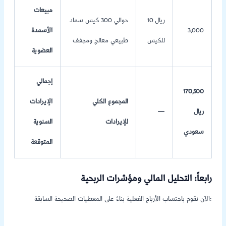
مبيعات
10 ريال
حوالي 300 كيس سماد
3,000
الأسمدة
للكيس
طبيعي معالج ومجفف
العضوية
إجمالي
170,500
المجموع الكلي
الإيرادات
ريال
—
للإيرادات
السنوية
سعودي
المتوقعة
رابعاً: التحليل المالي ومؤشرات الربحية
الآن نقوم باحتساب الأرباح الفعلية بناءً على المعطيات الصحيحة السابقة: