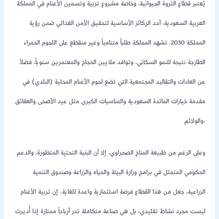
يُعتبر قطاع الثروة الحيوانية، وخاصة مشروع تربية وتسمين الأغنام في المملكة
العربية السعودية، أحد الركائز الأساسية لتحقيق الأمن الغذائي ضمن رؤية
المملكة 2030. تشهد المملكة طلباً متنامياً وغير منقطع على اللحوم الحمراء
الطازجة نتيجة للنمو السكاني، وتوافد ملايين الحجاج والمعتمرين سنوياً، فضلاً
عن العادات والتقاليد المجتمعية التي تضع لحوم الأغنام المحلية (البلدي) في
مقدمة خيارات المائدة السعودية والمناسبات الكبرى مثل عيد الأضحى والعقائق
والولائم.
وعلى الرغم من طبيعة المناخ الصحراوي، إلا أن البنية التحتية المتطورة، والدعم
الحكومي المتمثل في برامج وزارة البيئة والمياه والزراعة وصندوق التنمية
الزراعية، جعل من هذا القطاع فرصة استثمارية واعدة للغاية. إن تربية الأغنام
ليست مجرد نشاط تقليدي، بل هي صناعة متكاملة تدر أرباحاً ممتازة إذا أُديرت