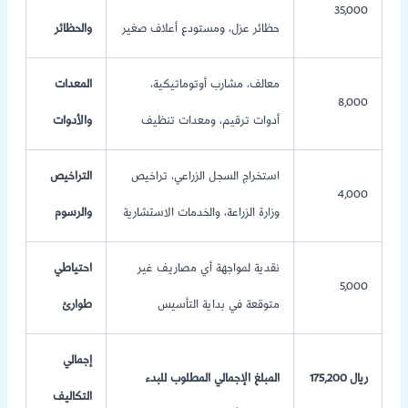
35,000
حظائر عزل، ومستودع أعلاف صغير
والحظائر
معالف، مشارب أوتوماتيكية،
المعدات
8,000
أدوات ترقيم، ومعدات تنظيف
والأدوات
استخراج السجل الزراعي، تراخيص
التراخيص
4,000
وزارة الزراعة، والخدمات الاستشارية
والرسوم
نقدية لمواجهة أي مصاريف غير
احتياطي
5,000
متوقعة في بداية التأسيس
طوارئ
إجمالي
175,200 ريال
المبلغ الإجمالي المطلوب للبدء
التكاليف