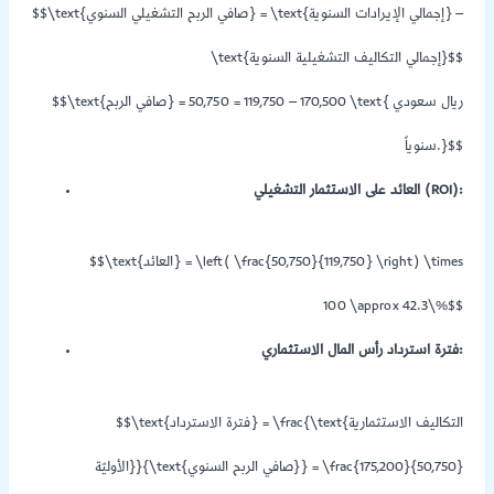
$$\text{صافي الربح التشغيلي السنوي} = \text{إجمالي الإيرادات السنوية} –
\text{إجمالي التكاليف التشغيلية السنوية}$$
$$\text{صافي الربح} = 170,500 – 119,750 = 50,750 \text{ ريال سعودي
سنوياً.}$$
العائد على الاستثمار التشغيلي (ROI):
$$\text{العائد} = \left( \frac{50,750}{119,750} \right) \times
100 \approx 42.3\%$$
فترة استرداد رأس المال الاستثماري:
$$\text{فترة الاسترداد} = \frac{\text{التكاليف الاستثمارية
الأوليّة}}{\text{صافي الربح السنوي}} = \frac{175,200}{50,750}