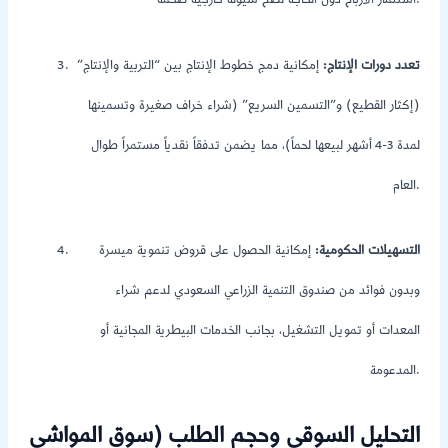
استثمار الأرباح دون الحاجة لضخ سيولة خارجية ضخمة.
تعدد دورات الإنتاج:
إمكانية دمج خطوط الإنتاج بين “التربية والإنتاج”
(إكثار القطيع) و”التسمين السريع” (شراء خراف صغيرة وتسمينها
لمدة 3-4 أشهر لبيعها لحماً)، مما يضمن تدفقاً نقدياً مستمراً طوال
العام.
التسهيلات الحكومية:
إمكانية الحصول على قروض تنموية ميسرة
وبدون فوائد من صندوق التنمية الزراعي السعودي لدعم شراء
المعدات أو تمويل التشغيل، بجانب الخدمات البيطرية المجانية أو
المدعومة.
التحليل السوقي وحجم الطلب (سوق المواشي