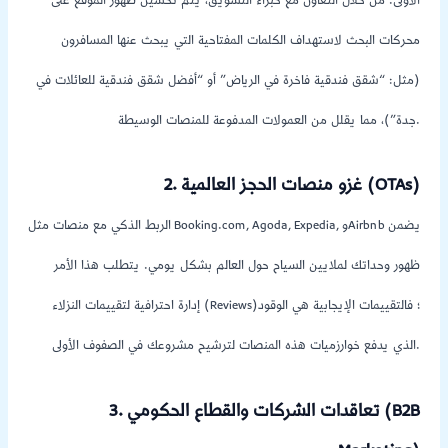
الأولى. من خلال التعاون مع خبراء التسويق، يتم تحسين ظهور الموقع على
محركات البحث لاستهداف الكلمات المفتاحية التي يبحث عنها المسافرون
(مثل: “شقق فندقية فاخرة في الرياض” أو “أفضل شقق فندقية للعائلات في
جدة”)، مما يقلل من العمولات المدفوعة للمنصات الوسيطة.
2. غزو منصات الحجز العالمية (OTAs)
الربط الذكي مع منصات مثل Booking.com, Agoda, Expedia, وAirbnb يضمن
ظهور وحداتك لملايين السياح حول العالم بشكل يومي. يتطلب هذا الأمر
إدارة احترافية لتقييمات النزلاء (Reviews)؛ فالتقييمات الإيجابية هي الوقود
الذي يدفع خوارزميات هذه المنصات لترشيح مشروعك في الصفوف الأولى.
3. تعاقدات الشركات والقطاع الحكومي (B2B