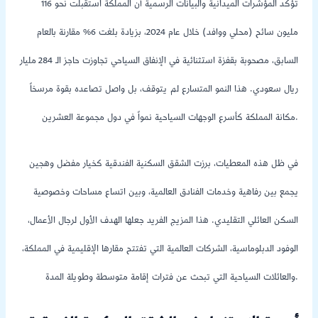
تؤكد المؤشرات الميدانية والبيانات الرسمية أن المملكة استقبلت نحو 116
مليون سائح (محلي ووافد) خلال عام 2024، بزيادة بلغت 6% مقارنة بالعام
السابق، مصحوبة بقفزة استثنائية في الإنفاق السياحي تجاوزت حاجز الـ 284 مليار
ريال سعودي. هذا النمو المتسارع لم يتوقف، بل واصل تصاعده بقوة مرسخاً
مكانة المملكة كأسرع الوجهات السياحية نمواً في دول مجموعة العشرين.
في ظل هذه المعطيات، برزت الشقق السكنية الفندقية كخيار مفضل وهجين
يجمع بين رفاهية وخدمات الفنادق العالمية، وبين اتساع مساحات وخصوصية
السكن العائلي التقليدي. هذا المزيج الفريد جعلها الهدف الأول لرجال الأعمال،
الوفود الدبلوماسية، الشركات العالمية التي تفتتح مقارها الإقليمية في المملكة،
والعائلات السياحية التي تبحث عن فترات إقامة متوسطة وطويلة المدة.