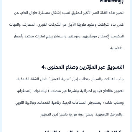
Marketing)
تعتبر هذه القناة السر الأكبر لتحقيق نسب إشغال مستقرة طوال العام. من
خلال بناء شراكات وعقود طويلة الأجل مع الشركات الكبرى، المصارف، والجهات
الحكومية لإسكان موظفيهم، وفودهم، واستشارييهم لفترات ممتدة بأسعار
تفضيلية.
4. التسويق عبر المؤثرين وصناع المحتوى
جذب العائلات والسياح يتطلب إبراز “تجربة العيش” داخل الشقة الفندقية.
تصوير مقاطع فيديو احترافية ونشرها عبر منصات (تيك توك، إنستغرام،
وسناب شات) يستعرض المساحات الرحبة، رفاهية الخدمات، وجاذبية اللوبي
والمرافق الترفيهية، يصنع رغبة فورية بالحجز لدى الجمهور.