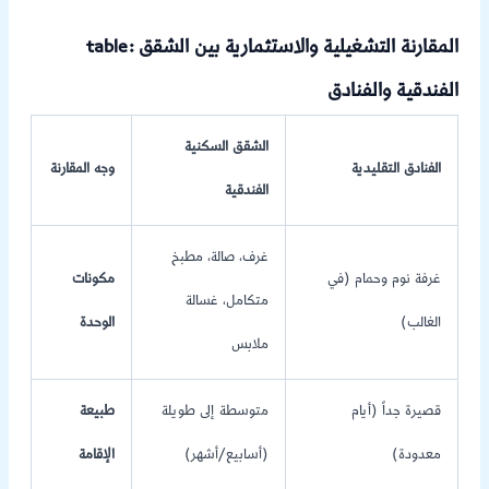
table: المقارنة التشغيلية والاستثمارية بين الشقق
الفندقية والفنادق
الشقق السكنية
الفنادق التقليدية
وجه المقارنة
الفندقية
غرف، صالة، مطبخ
غرفة نوم وحمام (في
مكونات
متكامل، غسالة
الغالب)
الوحدة
ملابس
قصيرة جداً (أيام
متوسطة إلى طويلة
طبيعة
معدودة)
(أسابيع/أشهر)
الإقامة