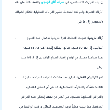
إن بناء القرارات الاستثمارية في
شركة آفاق الجدوى
يعتمد دائماً على لغة
الأرقام الصارمة والبيانات المحدثة. تشير القراءات التحليلية لقطاع الضيافة
السعودي إلى ما يلي:
أرقام تاريخية:
سجلت المملكة قفزة تاريخية بوصول عدد السياح
الدوليين إلى نحو 30 مليون سائح، يضاف إليهم أكثر من 86 مليون
رحلة سياحية محلية، مع ارتفاع إنفاق السياح الوافدين إلى 168.5 مليار
ريال.
نمو التراخيص العقارية:
تجاوز عدد منشآت الضيافة المرخصة حاجز الـ
5,600 منشأة، والمفاجأة الاستثمارية هنا هي أن الشقق الفندقية
والمرافق المشابهة تستحوذ على أكثر من
نصف
إجمالي هذه المرافق
المرخصة، مما يثبت عملياً توجه المستهلك النهائي ورغبته الواضحة في