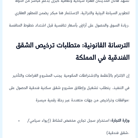
تشهد هاتان المدينتان طفرة سياحية وثقافية كبرى بدعم مباشر من الدولة
لتطوير السياحة البيئية والتراثية. الاستثمار هنا مبكر يضمن للمطور العقاري
ريادة السوق والحصول على أراضٍ بأسعار تنافسية قبل اشتداد خطوط المنافسة.
الترسانة القانونية: متطلبات ترخيص الشقق
الفندقية في المملكة
إن الالتزام بالأنظمة والاشتراطات الحكومية يجنب المشروع الغرامات والتأخير
في التنفيذ. يتطلب تشغيل وإطلاق مشروع شقق سكنية فندقية الحصول على
موافقات وتراخيص من جهات متعددة عبر رحلة رقمية ميسرة:
وزارة التجارة:
استخراج سجل تجاري مخصص لنشاط (إيواء سياحي/
شقق فندقية).