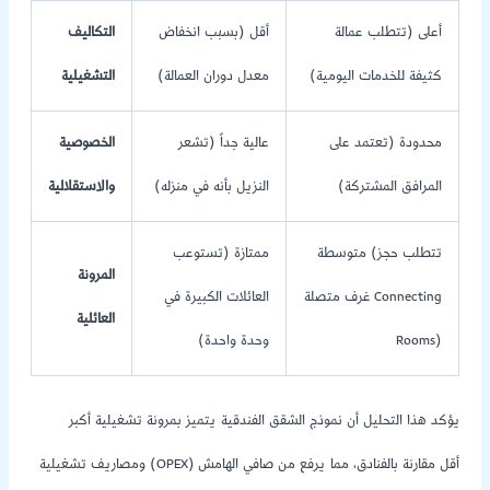
أعلى (تتطلب عمالة
أقل (بسبب انخفاض
التكاليف
كثيفة للخدمات اليومية)
معدل دوران العمالة)
التشغيلية
محدودة (تعتمد على
عالية جداً (تشعر
الخصوصية
المرافق المشتركة)
النزيل بأنه في منزله)
والاستقلالية
متوسطة (تتطلب حجز
ممتازة (تستوعب
المرونة
غرف متصلة Connecting
العائلات الكبيرة في
العائلية
Rooms)
وحدة واحدة)
يؤكد هذا التحليل أن نموذج الشقق الفندقية يتميز بمرونة تشغيلية أكبر
ومصاريف تشغيلية (OPEX) أقل مقارنة بالفنادق، مما يرفع من صافي الهامش