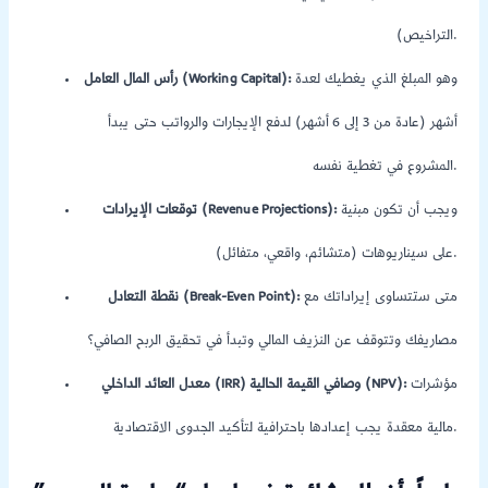
التراخيص).
وهو المبلغ الذي يغطيك لعدة
رأس المال العامل (Working Capital):
أشهر (عادة من 3 إلى 6 أشهر) لدفع الإيجارات والرواتب حتى يبدأ
المشروع في تغطية نفسه.
ويجب أن تكون مبنية
توقعات الإيرادات (Revenue Projections):
على سيناريوهات (متشائم، واقعي، متفائل).
متى ستتساوى إيراداتك مع
نقطة التعادل (Break-Even Point):
مصاريفك وتتوقف عن النزيف المالي وتبدأ في تحقيق الربح الصافي؟
مؤشرات
معدل العائد الداخلي (IRR) وصافي القيمة الحالية (NPV):
مالية معقدة يجب إعدادها باحترافية لتأكيد الجدوى الاقتصادية.