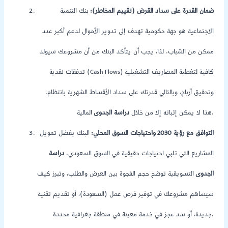
ضمان القدرة على سداد القرض (تقييم المخاطر):
بنك التنمية
الاجتماعية هو جهة حكومية تهدف إلى تدوير الأموال لدعم أكبر عدد
ممكن من الشباب. لذا، يجب أن يتأكد البنك من أن مشروعك سيولد
تدفقات نقدية (Cash Flows) كافية لتغطية المصاريف التشغيلية
وتحقيق أرباح، وبالتالي قدرتك على سداد الأقساط الشهرية بانتظام.
المالية.
هذا لا يمكن إثباته إلا من خلال
دراسة الجدوى
التوافق مع رؤية 2030 واحتياجات السوق المحلي:
البنك يفضل تمويل
المشاريع التي تلبي احتياجات حقيقية في السوق السعودي.
دراسة
الجدوى
التسويقية توضح حجم الفجوة بين العرض والطلب، وتبرز كيف
سيساهم مشروعك في توفير فرص عمل (السعودة)، أو تقديم تقنية
جديدة، أو سد عجز في خدمة معينة في منطقة جغرافية محددة.