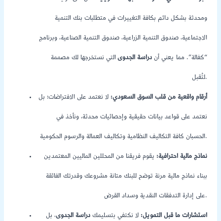
ومحدثة بشكل دائم بكافة التغييرات في متطلبات بنك التنمية
الاجتماعية، صندوق التنمية الزراعية، صندوق التنمية الصناعية، وبرنامج
“كفالة”. مما يعني أن
دراسة الجدوى
التي نستخرجها لك مصممة
لتُقبل.
أرقام واقعية من قلب السوق السعودي:
لا نعتمد على الافتراضات؛ بل
نعتمد على قواعد بيانات حقيقية وإحصائيات محدثة، ونأخذ في
الحسبان كافة التكاليف النظامية وتكاليف العمالة والرسوم الحكومية.
نماذج مالية احترافية:
يقوم فريقنا من المحللين الماليين المعتمدين
ببناء نماذج مالية مرنة توضح للبنك متانة مشروعك وقدرتك الفائقة
على إدارة التدفقات النقدية وسداد القرض.
استشارات ما قبل التمويل:
لا نكتفي بتسليمك
دراسة الجدوى
، بل