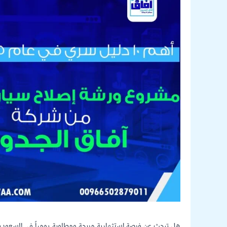
هل تبحث عن فرصة استثمارية مربحة ومطلوبة يومياً في السعودي