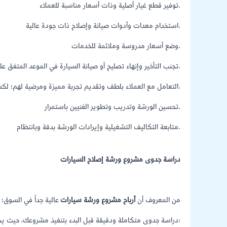
توفير قطع غيار أصلية وذات أسعار مناسبة للعملاء.
استخدام معدات وأدوات صيانة وإصلاح ذات جودة عالية.
وضع أسعار مدروسة وملائمة للخدمات.
تجنب التأخير وإنهاء تصليح أو صيانة السيارة في الموعد المتفق عليه مع صاحب السيارة.
التعامل مع العملاء بلطف وتقديم تجربة مميزة ومرضية لهم؛ لكسب ولائهم وضمان رجوعهم لطلب خدمات الورشة مرة أخرى.
تحسين الورشة وتدريب وتطوير الفنيين باستمرار.
متابعة التكاليف التشغيلية وإيرادات الورشة بدقة وبانتظام.
دراسة جدوى مشروع ورشة إصلاح السيارات
من المعروف أن
أرباح مشروع ورشة سيارات
عالية جداً في السوق؛
دراسة جدوى متكاملة ودقيقة قبل البدء بتنفيذ مشروعك، حيث يجب أن تتضمن دراسة جدوى مشروعك ما يأتي: