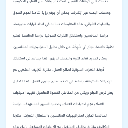
خدمات تلبي توقعات العَمِيل. استخدام بيانات من التقارير الحكومية
ومنصات البحث عبر الإنترنت يمكن أن يوفر رؤية شاملة لحجم السوق
والسلوك الشرائي. هذه المعلومات تساعد في اتخاذ قرارات مدروسة.
دراسة المنافسين واستغلال الثغرات السوقية دراسة المنافسة تعتبر
خطوة حاسمة لنجاح أي شَرِكَة. من خلال تحليل استراتيجيات المنافسين،
يمكن تحديد نقاط القوة والضعف لديهم. هذا يساعد في استغلال
فُرصَة الثغرات السوقية لصالح العمل. مقارنة تَكلِيف التشغيل مع
الإيرادات المتوقعة يساعد في تحديد مدى جدوى العمل. هذا التحليل
يعزز فرص النجاح ويقلل من المخاطر. الخطوة التفاصيل تقييم احتياجات
العملاء فهم احتياجات العملاء وتحديد السوق المستهدف. دراسة
المنافسة تحليل استراتيجيات المنافسين واستغلال الثغرات. مقارنة
التكاليف مقارنة تكاليف التشغيل مع الإيرادات المتوقعة. باتباع هذه